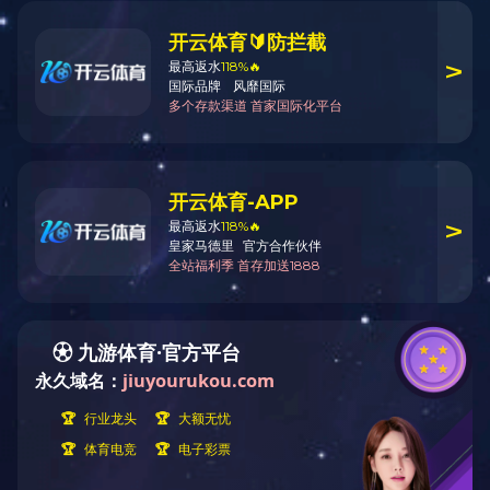
InputIfRequiredByConfig() 
+9919409

System.Web.ValidateRequestExecu
tionStep.System.Web.HttpApplica
tion.IExecutionStep.Execute() 
+39

System.Web.HttpApplication.Exec
uteStepImpl(IExecutionStep 
step) +50

System.Web.HttpApplication.Exec
uteStep(IExecutionStep step, 
Boolean& 
版本信息:
Microsoft .NET Framework 版本:4.0.30319; ASP.NET 版本:4.8.4718.0
华体会官方端网站登录入口
|
FH手机版登录入口
|
爱游戏网页版
|
乐玩官方网站
|
米兰体育
|
南宫·NG28(China)官方网站
|
江南在线
|
米兰官方端网站登录入口
|
MK中国有限公司官
网
|