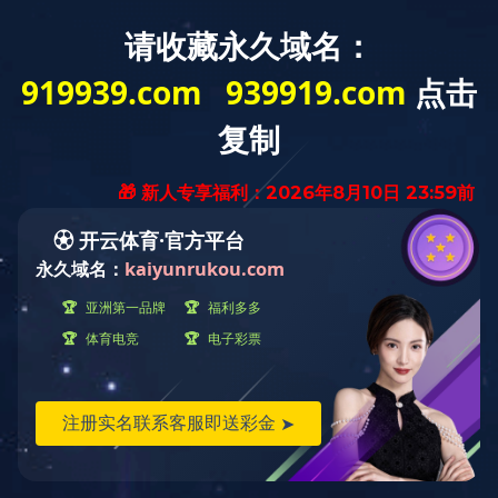
“/”应用程序中的服务器错误。
从客户端(:)中检测到有潜在危险的 Request.Path
值。
说明:
执行当前 Web 请求期间，出现未经处理的异常。请检查堆栈跟踪信息，以了解有关
该错误以及代码中导致错误的出处的详细信息。
异常详细信息:
System.Web.HttpException: 从客户端(:)中检测到有潜在危险的
Request.Path 值。
源错误:
执行当前 Web 请求期间生成了未经处理的异常。可以使用下面的异常堆栈跟踪信息确定有关异常原因和发
生位置的信息。
堆栈跟踪:
[HttpException (0x80004005): 从
客户端(:)中检测到有潜在危险的 
Request.Path 值。]

System.Web.HttpRequest.Validate